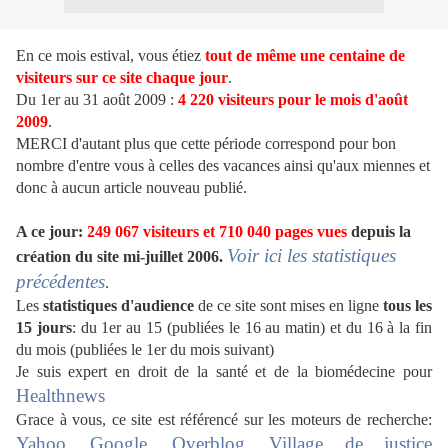
En ce mois estival, vous étiez
tout de même
une
centaine de
visiteurs sur ce site chaque jour
.
Du 1er au 31 août 2009 :
4 220 visiteurs pour le mois d'août
2009
.
MERCI d'autant plus que cette période correspond pour bon
nombre d'entre vous à celles des vacances ainsi qu'aux miennes et
donc à aucun article nouveau publié.
A ce jour:
249 067 visiteurs et 710 040 pages vues
depuis la
Voir ici les statistiques
création du site mi-juillet 2006.
précédentes
.
Les
statistiques d'audience
de ce site sont mises en ligne
tous les
15 jours
: du 1er au 15 (publiées le 16 au matin) et du 16 à la fin
du mois (publiées le 1er du mois suivant)
Je suis expert en droit de la santé et de la biomédecine pour
Healthnews
Grace à vous, ce site est référencé sur les moteurs de recherche:
Yahoo
Google
Overblog
Village de justice
,
,
,