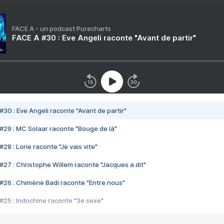
FACE A - un podcast Purecharts
FACE A #30 : Eve Angeli raconte "Avant de partir"
#30 : Eve Angeli raconte "Avant de partir"
#29 : MC Solaar raconte "Bouge de là"
28 : Lorie raconte "Je vais vite"
#27 : Christophe Willem raconte "Jacques a dit"
#26 : Chimène Badi raconte "Entre nous"
#25 : Indochine raconte "3e sexe"
#24 : Zaho raconte "C'est chelou"