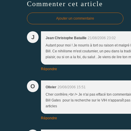
Commenter cet article
Ajouter un commentaire
J
Jean Christophe Bataille
21/08/2006 23:02
Autant pour moi ! Je nourris à tort ou raison et malgré
Bill. Ce nihilisme m'est coutumier, un peu dans la tra
plaisir, ou si on a la foi, du salut . Je viens de lire ton 
Répondre
O
Olivier
20/08/2006 15:51
Cher confrère,<br /> Je n'ai pas effacé ton commentair
Bill Gates pour la recherche sur le VIH n'apparaît pas
articles
Répondre