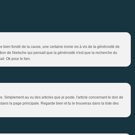
 le bien fondé de la cause, une certaine ironie vis à vis de la générosité de
dition de Nietsche qui pensait que la générosité n'est que la recherche du
mail. Ok pour le lien.
e. Simplement au vu des articles que je poste, l'article concernant le don de
 dans la page principale. Regarde bien et tu le trouveras dans la liste des