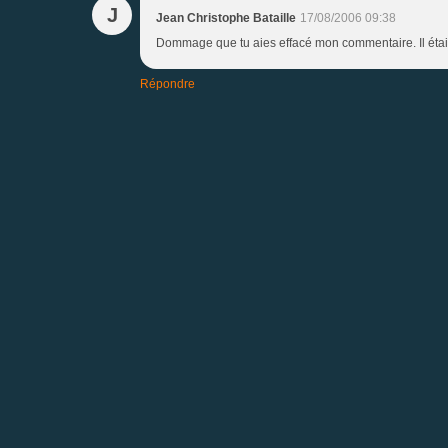
J
Jean Christophe Bataille
17/08/2006 09:38
Dommage que tu aies effacé mon commentaire. Il était
Répondre