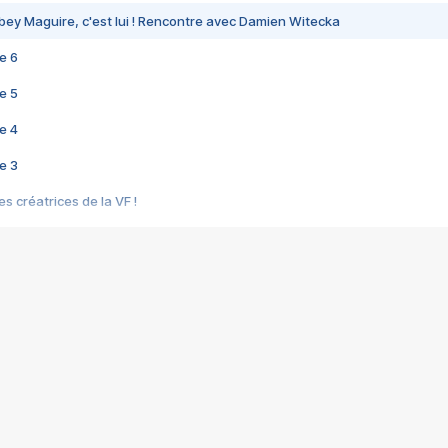
bey Maguire, c'est lui ! Rencontre avec Damien Witecka
e 6
e 5
e 4
e 3
s créatrices de la VF !
e 2
e 1
e Mektoub My Love arrive enfin ! Rencontre avec Shaïn Boumedine et Sal
i : après Toni en famille
elle réalise le bouleversant Dites lui que je l'aime
ais ! Rencontre autour de Vie privée de Rebecca Zlotowski