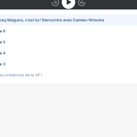
bey Maguire, c'est lui ! Rencontre avec Damien Witecka
e 6
e 5
e 4
e 3
s créatrices de la VF !
e 2
e 1
e Mektoub My Love arrive enfin ! Rencontre avec Shaïn Boumedine et Sal
i : après Toni en famille
elle réalise le bouleversant Dites lui que je l'aime