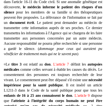
dans l'article 16-11 du Code civil. Si une anomalie génétique est
découverte,
le médecin informe le patient des risques d'un
silence
pour les membres de sa famille si des thérapeutiques
peuvent être proposées. La délivrance de l'information se fait par
un
document écrit
. Le patient peut demander au médecin de
transmettre cette information auprès de ses proches. Ce dernier
transmettra les informations à l'Agence qui se chargera de les faire
transmettre aux personnes concernées par un autre médecin.
Aucune responsabilité ne pourra pêtre recherchée si une personne
a gardé le silence. (
dommage pour ceux qui auraient pu
vénéficier de traitement mais qui ne le savent pas
)
¤Le
titre 3
est relatif au
don
.
L'article 7
définit les
autopsies
médicales
comme celles servant à établir les causes du décès. Le
consentement des personnes est toujours recherchée de leur
vivant. Le consentement peut être dépassé s'il existe une
nécessité
impérieuse pour la santé publique
. Il est inséré un article
L1211-3 dans le Code de la santé publique pour que tous les
enfants de 16 à 25 ans connaissent le don
.
L'article 9
dispose
que
l'atteinte à l'intégrité du corps humain ne peut être
autorisé qu'en cas de nécessité médicale
ou, à titre