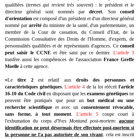
qualifiées (
termes qui revient très souvent
) : le président et le
directeur général sont nommés par
décret
. Son
conseil
d'orientation
est composé d'un président et d'un directeur général
nommé par
arrêté
du ministre de la santé, d'un parlementaire, un
membre de la Cour de cassation, du Conseil d'Etat
, de la
Commission Consultative des Droits de l'Homme, d'experts, de
personnalités qualifiées et de représentants d'agences. Ce
conseil
peut saisir le CCNE
et être saisi par ce dernier.
L'article 3
tranfère aussi les compétences de l'assaociation
France Greffe
Moelle
à cette agence.
¤
Le
titre 2
est relatif aux
droits des personnes et
caractéristiques génétiques
.
L'article 4
de la loi réécrit
l'article
16-10 du Code civil
en disposant que les
examens génétiques
ne
peuvent être pratiqués que pour un
but médical ou une
recherche scientifique
et avec un
consentement révocable,
sans forme, à tout moment
.
L'article 5
coupe court à
l'exhumation du corps
d'Yves Montand post-mortem
:
aucune
identification ne peut désormais être effectuée post-mortem si
la personne ne l'a pas autorisée de son vivant
. cela est inscrit