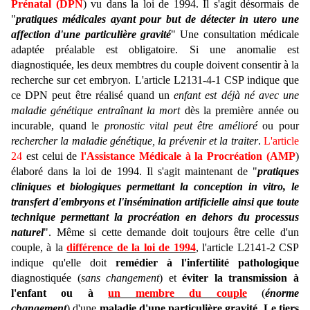
Prénatal (DPN
) vu dans la loi de 1994. Il s'agit désormais de
"
pratiques médicales ayant pour but de détecter in utero une
affection d'une particulière gravité
" Une consultation médicale
adaptée préalable est obligatoire. Si une anomalie est
diagnostiquée, les deux membtres du couple doivent consentir à la
recherche sur cet embryon. L'article L2131-4-1 CSP indique que
ce DPN peut être réalisé quand un
enfant est déjà né avec une
maladie génétique entraînant la mort
dès la première année ou
incurable, quand le
pronostic vital peut être amélioré
ou pour
rechercher la maladie génétique, la prévenir et la traiter
.
L'article
24
est celui de
l'Assistance Médicale à la Procréation (AMP
)
élaboré dans la loi de 1994. Il s'agit maintenant de "
pratiques
cliniques et biologiques permettant la conception in vitro, le
transfert d'embryons et l'insémination artificielle ainsi que toute
technique permettant la procréation en dehors du processus
naturel
". Même si cette demande doit toujours être celle d'un
couple, à la
différence de la loi de 1994
, l'article L2141-2 CSP
indique qu'elle doit
remédier à l'infertilité pathologique
diagnostiquée (
sans changement
) et
éviter la transmission à
l'enfant ou à
un membre du couple
(
énorme
changement
) d'une
maladie d'une particulière gravité
.
Le tiers