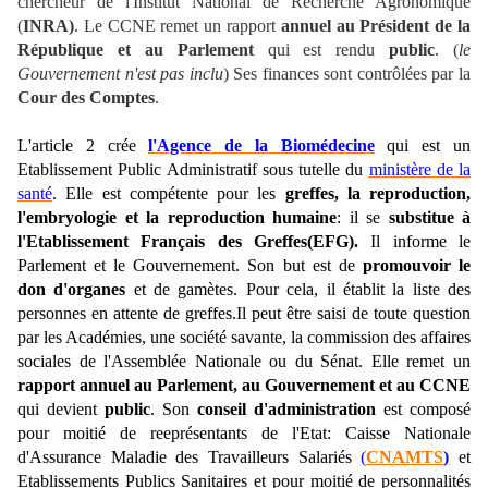
chercheur de l'Institut National de Recherche Agronomique
(
INRA)
. Le CCNE remet un rapport
annuel au Président de la
République et au Parlement
qui est rendu
public
. (
le
Gouvernement n'est pas inclu
) Ses finances sont contrôlées par la
Cour des Comptes
.
L'article 2
crée
l'Agence de la Biomédecine
qui est un
Etablissement Public Administratif sous tutelle du
ministère de la
santé
. Elle est compétente pour les
greffes, la reproduction,
l'embryologie et la reproduction humaine
: il se
substitue à
l'Etablissement Français des Greffes(EFG).
Il informe le
Parlement et le Gouvernement. Son but est de
promouvoir le
don d'organes
et de gamètes. Pour cela, il établit la liste des
personnes en attente de greffes.Il peut être saisi de toute question
par les Académies, une société savante, la commission des affaires
sociales de l'Assemblée Nationale ou du Sénat. Elle remet un
rapport annuel au Parlement, au Gouvernement et au CCNE
qui devient
public
. Son
conseil d'administration
est composé
pour moitié de reeprésentants de l'Etat: Caisse Nationale
d'Assurance Maladie des Travailleurs Salariés
(
CNAMTS
)
et
Etablissements Publics Sanitaires et pour moitié de personnalités