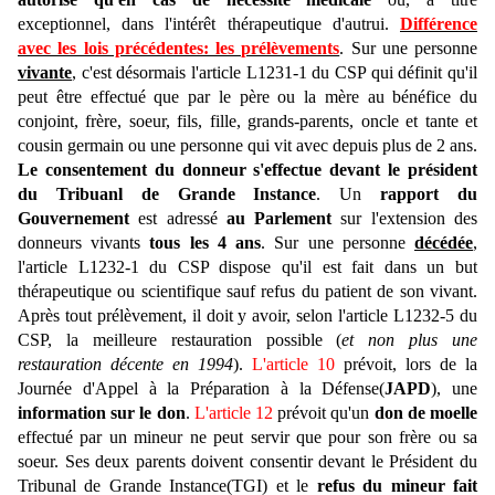
exceptionnel, dans l'intérêt thérapeutique d'autrui.
Différence
avec les lois précédentes: les prélèvements
. Sur une personne
vivante
, c'est désormais l'article L1231-1 du CSP qui définit qu'il
peut être effectué que par le père ou la mère au bénéfice du
conjoint, frère, soeur, fils, fille, grands-parents, oncle et tante et
cousin germain ou une personne qui vit avec depuis plus de 2 ans.
Le consentement du donneur s'effectue devant le président
du Tribuanl de Grande Instance
. Un
rapport du
Gouvernement
est adressé
au Parlement
sur l'extension des
donneurs vivants
tous les 4 ans
. Sur une personne
décédée
,
l'article L1232-1 du CSP dispose qu'il est fait dans un but
thérapeutique ou scientifique sauf refus du patient de son vivant.
Après tout prélèvement, il doit y avoir, selon l'article L1232-5 du
CSP, la meilleure restauration possible (
et non plus une
restauration décente en 1994
).
L'article 10
prévoit, lors de la
Journée d'Appel à la Préparation à la Défense(
JAPD
), une
information sur le don
.
L'article 12
prévoit qu'un
don de moelle
effectué par un mineur ne peut servir que pour son frère ou sa
soeur. Ses deux parents doivent consentir devant le Président du
Tribunal de Grande Instance(TGI) et le
refus du mineur fait