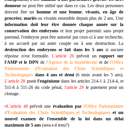
donneur
ne peut être utilisé que dans ce cas. Les deux personnes
doivent être un
homme et une femme
,
vivants, en âge de
procréer, mariés
ou vivants ensemble depuis plus de 2 ans. Une
information doit leur être donnée chaque année sur la
conservation des embryons
et leur projet parental: sans projet
parental, l'embryon peut être autorisé par ceux-ci à une recherche,
à un accueil par un autre couple ou à une destruction. La
destruction des embryons se fait dans les 5 ans
si aucune
réponse n'est formulée.
L'article 26
prévoit un
rapport sur
l'AMP et le DPN
de
l'Agence de la biomédecine
et de
l'Office
Parlementaire d'Evaluation des Choix Scientifiques et
Technologiques
dans 4 ans et demi
(6 mois avant les 5 ans).
L'article 28
punit
l'eugénisme
dans les articles 214-1 à 214-4, et
511-6 à 511-26 du code pénal,
l'article 29
le paiement pour un
clonage.
¤
L'article 40
prévoit une
évaluation par
l'Office Parlementaire
d'Evaluation des Choix Scientifiques et Technologiques
et un
nouvel examen de l'ensemble de la loi dans un délai
maximum de 5 ans
(sera-t-il tenu?)