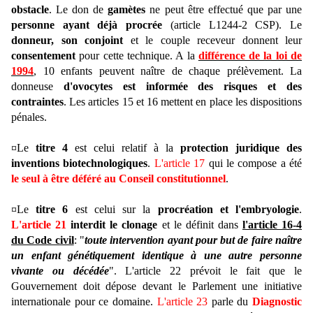
obstacle
. Le don de
gamètes
ne peut être effectué que par une
personne ayant déjà procrée
(article L1244-2 CSP). Le
donneur, son conjoint
et le couple receveur donnent leur
consentement
pour cette technique. A la
différence de la loi de
1994
, 10 enfants peuvent naître de chaque prélèvement. La
donneuse
d'ovocytes est informée des risques et des
contraintes
. Les articles 15 et 16 mettent en place les dispositions
pénales.
¤Le
titre 4
est celui relatif à la
protection juridique des
inventions biotechnologiques
.
L'article 17
qui le compose a été
le seul à être déféré au Conseil constitutionnel
.
¤Le
titre 6
est celui sur la
procréation et l'embryologie
.
L'article 21
interdit le clonage
et le définit dans
l'article 16-4
du Code civil
: "
toute intervention ayant pour but de faire naître
un enfant génétiquement identique à une autre personne
vivante ou décédée
". L'article 22 prévoit le fait que le
Gouvernement doit dépose devant le Parlement une initiative
internationale pour ce domaine.
L'article 23
parle du
Diagnostic