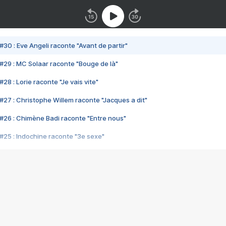
#30 : Eve Angeli raconte "Avant de partir"
#29 : MC Solaar raconte "Bouge de là"
28 : Lorie raconte "Je vais vite"
#27 : Christophe Willem raconte "Jacques a dit"
#26 : Chimène Badi raconte "Entre nous"
#25 : Indochine raconte "3e sexe"
#24 : Zaho raconte "C'est chelou"
#23 : Patrick Bruel raconte "Au café des délices"
#22 : Kyo raconte "Le chemin"
#21 : Nolwenn Leroy raconte "Cassé"