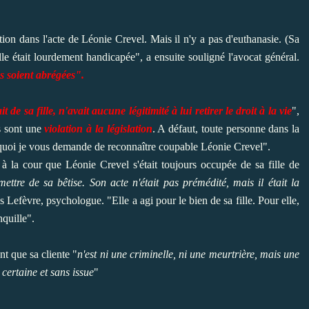
ion dans l'acte de Léonie Crevel. Mais il n'y a pas d'euthanasie. (Sa
 elle était lourdement handicapée", a ensuite souligné l'avocat général.
s soient abrégées".
e sa fille, n'avait aucune légitimité à lui retirer le droit à la vie
",
s sont une
violation à la législation
. A défaut, toute personne dans la
urquoi je vous demande de reconnaître coupable Léonie Crevel".
à la cour que Léonie Crevel s'était toujours occupée de sa fille de
ettre de sa bêtise. Son acte n'était pas prémédité, mais il était la
s Lefèvre, psychologue. "Elle a agi pour le bien de sa fille. Pour elle,
nquille".
nt que sa cliente "
n'est ni une criminelle, ni une meurtrière, mais une
certaine et sans issue
"