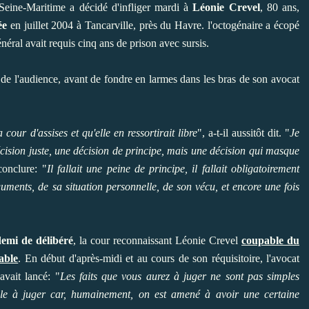
Seine-Maritime a décidé d'infliger mardi à
Léonie Crevel
, 80 ans,
ée
en juillet 2004 à Tancarville, près du Havre. l'octogénaire a écopé
énéral avait requis cinq ans de prison avec sursis.
 de l'audience, avant de fondre en larmes dans les bras de son avocat
cour d'assises et qu'elle en ressortirait libre
", a-t-il aussitôt dit. "
Je
écision juste, une décision de principe, mais une décision qui masque
conclure: "
Il fallait une peine de principe, il fallait obligatoirement
uments, de sa situation personnelle, de son vécu, et encore une fois
demi de délibéré
, la cour reconnaissant Léonie Crevel
coupable du
able
. En début d'après-midi et au cours de son réquisitoire, l'avocat
avait lancé: "
Les faits que vous aurez à juger ne sont pas simples
icile à juger car, humainement, on est amené à avoir une certaine