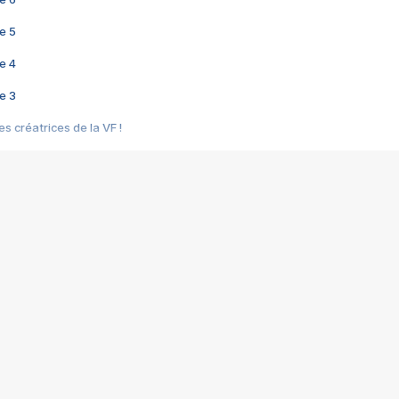
e 5
e 4
e 3
s créatrices de la VF !
e 2
e 1
e Mektoub My Love arrive enfin ! Rencontre avec Shaïn Boumedine et Sal
i : après Toni en famille
elle réalise le bouleversant Dites lui que je l'aime
ais ! Rencontre autour de Vie privée de Rebecca Zlotowski
 de Marguerite, Grave... Rencontre avec Ella Rumpf
 Les Rêveurs, un film intime sur la santé mentale