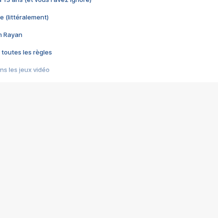
e (littéralement)
im Rayan
 toutes les règles
s les jeux vidéo
us choquant de Rockstar ? - Le scandale BULLY
e plus moche de Steam
du RÊVE tourne au CAUCHEMAR
pendant 8 heures
it… à tort
umiliés par un jeu vidéo
ire - Final Fantasy 8
ti un empire - Age of Empires