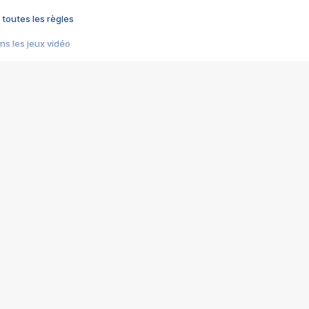
 toutes les règles
s les jeux vidéo
us choquant de Rockstar ? - Le scandale BULLY
e plus moche de Steam
du RÊVE tourne au CAUCHEMAR
pendant 8 heures
it… à tort
umiliés par un jeu vidéo
ire - Final Fantasy 8
ti un empire - Age of Empires
story DOFUS
tard, il crée l'un des pires jeux de tous les temps, MindsEye.