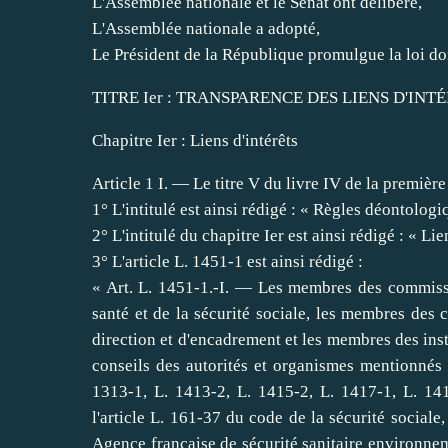
L'Assemblée nationale et le Sénat ont délibéré,
L'Assemblée nationale a adopté,
Le Président de la République promulgue la loi dont
TITRE Ier : TRANSPARENCE DES LIENS D'INT
Chapitre Ier : Liens d'intérêts
Article 1 I. ― Le titre V du livre IV de la première
1° L'intitulé est ainsi rédigé : « Règles déontologiq
2° L'intitulé du chapitre Ier est ainsi rédigé : « Lie
3° L'article L. 1451-1 est ainsi rédigé :
« Art. L. 1451-1.-I. ― Les membres des commissi
santé et de la sécurité sociale, les membres des c
direction et d'encadrement et les membres des inst
conseils des autorités et organismes mentionnés 
1313-1, L. 1413-2, L. 1415-2, L. 1417-1, L. 14
l'
article L. 161-37 du code de la sécurité sociale
,
Agence française de sécurité sanitaire environneme