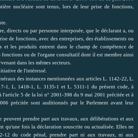
tière nucléaire sont tenus, lors de leur prise de fonctions,
nte.
ure, directs ou par personne interposée, que le déclarant a, ou
rise de fonctions, avec des entreprises, des établissements ou
ues et les produits entrent dans le champ de compétence de
es fonctions ou de l'organe consultatif dont il est membre ainsi
ervenant dans les mêmes secteurs.
itiative de l'intéressé.
 généraux des instances mentionnées aux articles L. 1142-22, L.
17-1, L. 1418-1, L. 3135-1 et L. 5311-1 du présent code, à
à l'
article 5 de la loi n° 2001-398 du 9 mai 2001 précitée
et à
006 précitée
sont auditionnés par le Parlement avant leur
e peuvent prendre part aux travaux, aux délibérations et aux
nt qu'une fois la déclaration souscrite ou actualisée. Elles ne
32-12 du code pénal
, prendre part ni aux travaux, ni aux