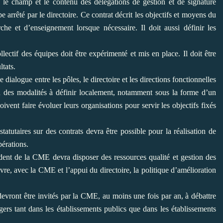
 le champ et le contenu des
délégations de gestion et de signature
pe
arrêté par le directoire. Ce contrat décrit les objectifs et moyens du
rche et d’enseignement lorsque nécessaire. Il doit aussi
définir les
ectif des équipes doit être
expérimenté et mis en place. Il doit être
ltats.
 dialogue entre les pôles, le
directoire et les directions fonctionnelles
n des modalités à définir localement, notamment sous la forme d’un
oivent faire évoluer leurs organisations pour servir les
objectifs fixés
tutaires sur des contrats devra être
possible pour la réalisation de
érations.
ident de la CME devra disposer des
ressources qualité et gestion des
vre,
avec la CME et l’appui du directoire, la politique d’amélioration
evront être invités par la CME, au
moins une fois par an, à débattre
gers
tant dans les établissements publics que dans les établissements