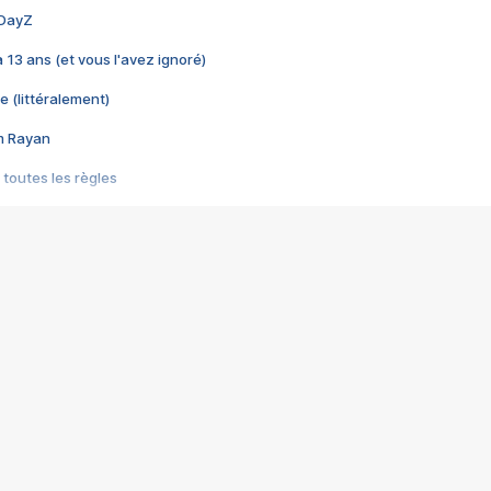
 DayZ
 a 13 ans (et vous l'avez ignoré)
e (littéralement)
im Rayan
 toutes les règles
s les jeux vidéo
us choquant de Rockstar ? - Le scandale BULLY
e plus moche de Steam
du RÊVE tourne au CAUCHEMAR
pendant 8 heures
it… à tort
umiliés par un jeu vidéo