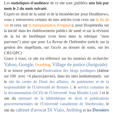
Les
statistiques d'audience
de ce site sont
publiées
une fois par
mois le 2 du mois suivant
.
Expert en droit de la santé et de la biomédecine pour Healthnews,
vous y retrouverez certains de mes articles (voir ceux sur
la fin de
vie
et ceux sur
la transplantation d'organes
), pour Hospimedia sur
la laïcité dans les établissements publics de santé et sur la révision
de la loi de bioéthique (voir liens dans la rubrique "mon
parcours") ainsi que pour La Revue de l'Infirmière (article sur la
gestion des stupéfiants, sur l'accès au dossier de soins, sur les
CRUQPC)
Grace à vous, ce site est référencé sur les moteurs de recherche:
Yahoo
Google
Village de justice (Juriguide)
,
,
Overblog
,
Il se trouve présent sur l'
indexation des blogs juridiques
(44ème
sur 100 avec +6 places/janvier)
, dans les sites institutionnels: sur
le
site du centre de Droit des affaires, du patrimoine et de la
responsabilité de l'Université de Rennes 1
le
service commun de
,
la documentation (SCD) de l'Université Jean Moulin Lyon 3
et le
site du
mensuel de la bibliothèque de droit et publications
gouvernementales de l'Université canadienne de Sherbrooke
,
le
cabinet d'avocat Di Vizio
Juriblog
Dossiers
site du
,
et les