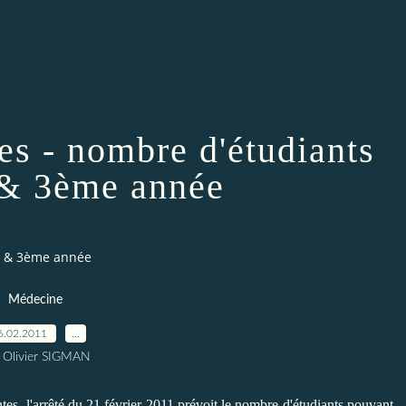
tes - nombre d'étudiants
& 3ème année
me & 3ème année
Médecine
6.02.2011
…
 Olivier SIGMAN
ntes
, l'arrêté du 21 février 2011 prévoit le nombre d'étudiants pouvant