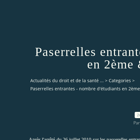
Paserrelles entran
en 2ème 
Actualités du droit et de la santé ...
>
Categories
>
Paserrelles entrantes - nombre d'étudiants en 2è
2
Par
Après l'
arrêté du 26 juillet 2010 sur les passerelles entra