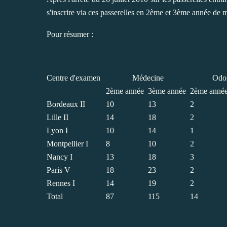
s'inscrire via ces passerelles en 2ème et 3ème année d
Pour résumer :
Centre d'examen
Médecine
Odon
2ème année
3ème année
2ème anné
Bordeaux II
10
13
2
Lille II
14
18
2
Lyon I
10
14
1
Montpellier I
8
10
2
Nancy I
13
18
3
Paris V
18
23
2
Rennes I
14
19
2
Total
87
115
14