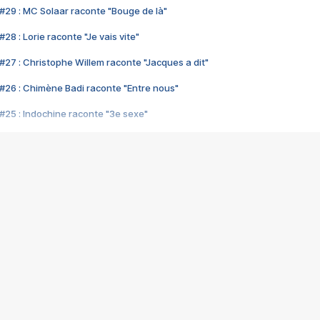
#29 : MC Solaar raconte "Bouge de là"
28 : Lorie raconte "Je vais vite"
#27 : Christophe Willem raconte "Jacques a dit"
#26 : Chimène Badi raconte "Entre nous"
#25 : Indochine raconte "3e sexe"
#24 : Zaho raconte "C'est chelou"
#23 : Patrick Bruel raconte "Au café des délices"
#22 : Kyo raconte "Le chemin"
#21 : Nolwenn Leroy raconte "Cassé"
#20 : Patrick Hernandez raconte "Born to be alive"
#19 : Lorie raconte "Près de moi"
#18 : Michael Jones raconte "A nos actes manqués" (avec Jean-Jacque
#17 : Khaled raconte "Aïcha"