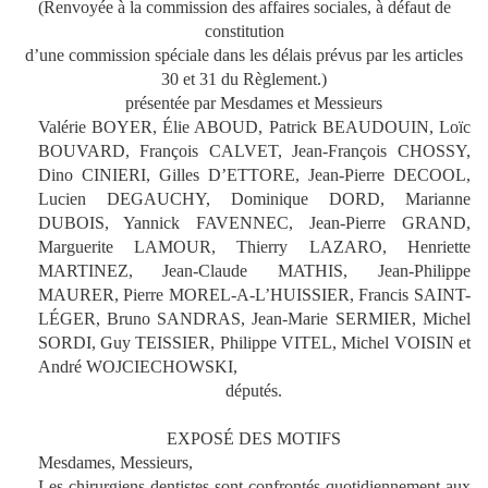
(Renvoyée à la commission des affaires sociales, à défaut de
constitution
d’une commission spéciale dans les délais prévus par les articles
30 et 31 du Règlement.)
présentée par Mesdames et Messieurs
Valérie BOYER, Élie ABOUD, Patrick BEAUDOUIN, Loïc
BOUVARD, François CALVET, Jean-François CHOSSY,
Dino CINIERI, Gilles D’ETTORE, Jean-Pierre DECOOL,
Lucien DEGAUCHY, Dominique DORD, Marianne
DUBOIS, Yannick FAVENNEC, Jean-Pierre GRAND,
Marguerite LAMOUR, Thierry LAZARO, Henriette
MARTINEZ, Jean-Claude MATHIS, Jean-Philippe
MAURER, Pierre MOREL-A-L’HUISSIER, Francis SAINT-
LÉGER, Bruno SANDRAS, Jean-Marie SERMIER, Michel
SORDI, Guy TEISSIER, Philippe VITEL, Michel VOISIN et
André WOJCIECHOWSKI,
députés.
EXPOSÉ DES MOTIFS
Mesdames, Messieurs,
Les chirurgiens dentistes sont confrontés quotidiennement aux