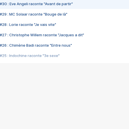
#30 : Eve Angeli raconte "Avant de partir"
#29 : MC Solaar raconte "Bouge de là"
28 : Lorie raconte "Je vais vite"
#27 : Christophe Willem raconte "Jacques a dit"
#26 : Chimène Badi raconte "Entre nous"
#25 : Indochine raconte "3e sexe"
#24 : Zaho raconte "C'est chelou"
#23 : Patrick Bruel raconte "Au café des délices"
#22 : Kyo raconte "Le chemin"
#21 : Nolwenn Leroy raconte "Cassé"
#20 : Patrick Hernandez raconte "Born to be alive"
#19 : Lorie raconte "Près de moi"
#18 : Michael Jones raconte "A nos actes manqués" (avec Jean-Jacque