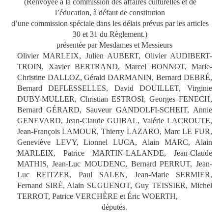
(Renvoyée à la commission des affaires culturelles et de
l’éducation, à défaut de constitution
d’une commission spéciale dans les délais prévus par les articles
30 et 31 du Règlement.)
présentée par Mesdames et Messieurs
Olivier MARLEIX, Julien AUBERT, Olivier AUDIBERT-
TROIN, Xavier BERTRAND, Marcel BONNOT, Marie-
Christine DALLOZ, Gérald DARMANIN, Bernard DEBRÉ,
Bernard DEFLESSELLES, David DOUILLET, Virginie
DUBY-MULLER, Christian ESTROSI, Georges FENECH,
Bernard GÉRARD, Sauveur GANDOLFI-SCHEIT, Annie
GENEVARD, Jean-Claude GUIBAL, Valérie LACROUTE,
Jean-François LAMOUR, Thierry LAZARO, Marc LE FUR,
Geneviève LEVY, Lionnel LUCA, Alain MARC, Alain
MARLEIX, Patrice MARTIN-LALANDE, Jean-Claude
MATHIS, Jean-Luc MOUDENC, Bernard PERRUT, Jean-
Luc REITZER, Paul SALEN, Jean-Marie SERMIER,
Fernand SIRÉ, Alain SUGUENOT, Guy TEISSIER, Michel
TERROT, Patrice VERCHÈRE et Éric WOERTH,
députés.