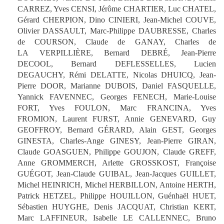
CARREZ, Yves CENSI, Jérôme CHARTIER, Luc CHATEL,
Gérard CHERPION, Dino CINIERI, Jean-Michel COUVE,
Olivier DASSAULT, Marc-Philippe DAUBRESSE, Charles
de COURSON, Claude de GANAY, Charles de
LA VERPILLIÈRE, Bernard DEBRÉ, Jean-Pierre
DECOOL, Bernard DEFLESSELLES, Lucien
DEGAUCHY, Rémi DELATTE, Nicolas DHUICQ, Jean-
Pierre DOOR, Marianne DUBOIS, Daniel FASQUELLE,
Yannick FAVENNEC, Georges FENECH, Marie-Louise
FORT, Yves FOULON, Marc FRANCINA, Yves
FROMION, Laurent FURST, Annie GENEVARD, Guy
GEOFFROY, Bernard GÉRARD, Alain GEST, Georges
GINESTA, Charles-Ange GINESY, Jean-Pierre GIRAN,
Claude GOASGUEN, Philippe GOUJON, Claude GREFF,
Anne GROMMERCH, Arlette GROSSKOST, Françoise
GUÉGOT, Jean-Claude GUIBAL, Jean-Jacques GUILLET,
Michel HEINRICH, Michel HERBILLON, Antoine HERTH,
Patrick HETZEL, Philippe HOUILLON, Guénhaël HUET,
Sébastien HUYGHE, Denis JACQUAT, Christian KERT,
Marc LAFFINEUR, Isabelle LE CALLENNEC, Bruno