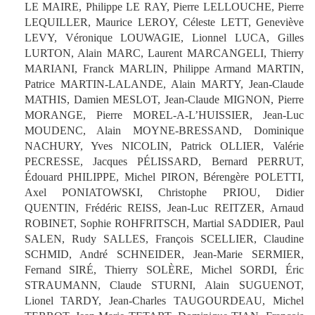
LE MAIRE, Philippe LE RAY, Pierre LELLOUCHE, Pierre
LEQUILLER, Maurice LEROY, Céleste LETT, Geneviève
LEVY, Véronique LOUWAGIE, Lionnel LUCA, Gilles
LURTON, Alain MARC, Laurent MARCANGELI, Thierry
MARIANI, Franck MARLIN, Philippe Armand MARTIN,
Patrice MARTIN-LALANDE, Alain MARTY, Jean-Claude
MATHIS, Damien MESLOT, Jean-Claude MIGNON, Pierre
MORANGE, Pierre MOREL-A-L’HUISSIER, Jean-Luc
MOUDENC, Alain MOYNE-BRESSAND, Dominique
NACHURY, Yves NICOLIN, Patrick OLLIER, Valérie
PECRESSE, Jacques PÉLISSARD, Bernard PERRUT,
Édouard PHILIPPE, Michel PIRON, Bérengère POLETTI,
Axel PONIATOWSKI, Christophe PRIOU, Didier
QUENTIN, Frédéric REISS, Jean-Luc REITZER, Arnaud
ROBINET, Sophie ROHFRITSCH, Martial SADDIER, Paul
SALEN, Rudy SALLES, François SCELLIER, Claudine
SCHMID, André SCHNEIDER, Jean-Marie SERMIER,
Fernand SIRÉ, Thierry SOLÈRE, Michel SORDI, Éric
STRAUMANN, Claude STURNI, Alain SUGUENOT,
Lionel TARDY, Jean-Charles TAUGOURDEAU, Michel