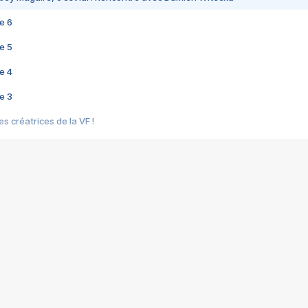
e 6
e 5
e 4
e 3
s créatrices de la VF !
e 2
e 1
e Mektoub My Love arrive enfin ! Rencontre avec Shaïn Boumedine et Sal
i : après Toni en famille
elle réalise le bouleversant Dites lui que je l'aime
ais ! Rencontre autour de Vie privée de Rebecca Zlotowski
 de Marguerite, Grave... Rencontre avec Ella Rumpf