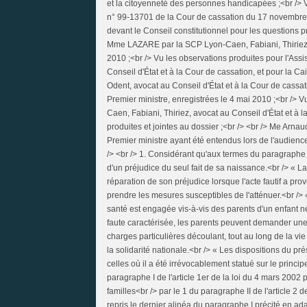
et la citoyenneté des personnes handicapées ;<br /> Vu
n° 99-13701 de la Cour de cassation du 17 novembre 2
devant le Conseil constitutionnel pour les questions pr
Mme LAZARE par la SCP Lyon-Caen, Fabiani, Thiriez, a
2010 ;<br /> Vu les observations produites pour l'Assi
Conseil d'État et à la Cour de cassation, et pour la 
Odent, avocat au Conseil d'État et à la Cour de cassat
Premier ministre, enregistrées le 4 mai 2010 ;<br />
Caen, Fabiani, Thiriez, avocat au Conseil d'État et à 
produites et jointes au dossier ;<br /> <br /> Me Arn
Premier ministre ayant été entendus lors de l'audience
/> <br /> 1. Considérant qu'aux termes du paragraphe I 
d'un préjudice du seul fait de sa naissance.<br /> « 
réparation de son préjudice lorsque l'acte fautif a pr
prendre les mesures susceptibles de l'atténuer.<br />
santé est engagée vis-à-vis des parents d'un enfant 
faute caractérisée, les parents peuvent demander une i
charges particulières découlant, tout au long de la vi
la solidarité nationale.<br /> « Les dispositions du p
celles où il a été irrévocablement statué sur le princi
paragraphe I de l'article 1er de la loi du 4 mars 2002 pr
familles<br /> par le 1 du paragraphe II de l'article 2
repris le dernier alinéa du paragraphe I précité en 