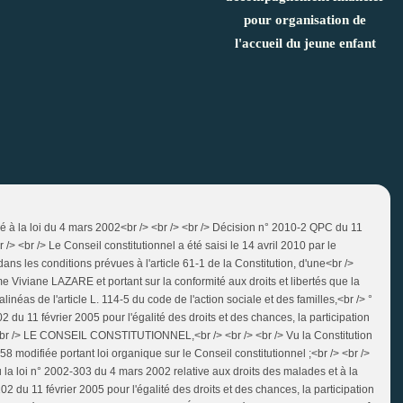
pour organisation de
l'accueil du jeune enfant
 lié à la loi du 4 mars 2002<br /> <br /> <br /> Décision n° 2010-2 QPC du 11
/> <br /> Le Conseil constitutionnel a été saisi le 14 avril 2010 par le
ans les conditions prévues à l'article 61-1 de la Constitution, d'une<br />
me Viviane LAZARE et portant sur la conformité aux droits et libertés que la
alinéas de l'article L. 114-5 du code de l'action sociale et des familles,<br /> °
02 du 11 février 2005 pour l'égalité des droits et des chances, la participation
<br /> LE CONSEIL CONSTITUTIONNEL,<br /> <br /> <br /> Vu la Constitution
 modifiée portant loi organique sur le Conseil constitutionnel ;<br /> <br />
Vu la loi n° 2002-303 du 4 mars 2002 relative aux droits des malades et à la
02 du 11 février 2005 pour l'égalité des droits et des chances, la participation