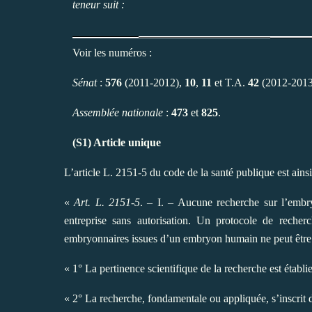
teneur suit :
Voir les numéros :
Sénat
:
576
(2011-2012),
10
,
11
et T.A.
42
(2012-2013
Assemblée nationale
:
473
et
825
.
(S1) Article unique
L’article L. 2151-5 du code de la santé publique est ainsi
«
Art. L. 2151-5
. – I. – Aucune recherche sur l’embr
entreprise sans autorisation. Un protocole de rech
embryonnaires issues d’un embryon humain ne peut être a
« 1° La pertinence scientifique de la recherche est établie
« 2° La recherche, fondamentale ou appliquée, s’inscrit d