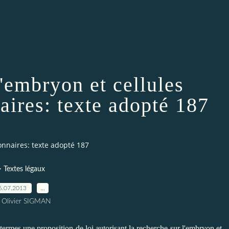
'embryon et cellules
ires: texte adopté 187
nnaires: texte adopté 187
> Textes légaux
6.07.2013
…
 Olivier SIGMAN
ermes une proposition de loi autorisant la recherche sur l'embryon et