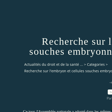
Recherche sur l
souches embryonna
Actualités du droit et de la santé ...
>
Categories
>
Recherche sur l'embryon et cellules souches embryo
-
1
Par
Ce jour, l'Assemblée nationale a adopté dans les mêmes t