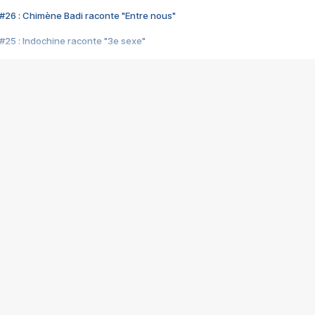
#26 : Chimène Badi raconte "Entre nous"
#25 : Indochine raconte "3e sexe"
#24 : Zaho raconte "C'est chelou"
#23 : Patrick Bruel raconte "Au café des délices"
#22 : Kyo raconte "Le chemin"
#21 : Nolwenn Leroy raconte "Cassé"
#20 : Patrick Hernandez raconte "Born to be alive"
#19 : Lorie raconte "Près de moi"
#18 : Michael Jones raconte "A nos actes manqués" (avec Jean-Jacque
#17 : Khaled raconte "Aïcha"
#16 : Corneille raconte "Parce qu'on vient de loin"
#15 : Indochine raconte "L'aventurier"