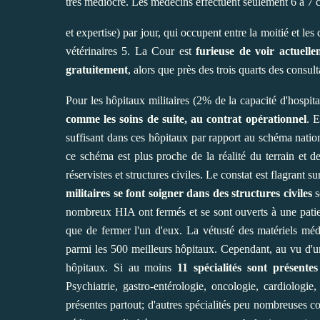
très médiocre
. Les médecins
effectuent seulement 6 à 7 c
et expertise) par jour, qui occupent entre la moitié et les
vétérinaires 5. La Cour est
furieuse de voir actuelle
gratuitement
, alors que près des trois quarts des consul
Pour les hôpitaux militaires (2% de la capacité d'hospita
comme les soins de suite, au contrat opérationnel
. E
suffisant dans ces hôpitaux par rapport au schéma natio
ce schéma est plus proche de la réalité du terrain et de
réservistes et structures civiles. Le constat est flagrant su
militaires se font soigner dans des structures civiles
s
nombreux HIA ont fermés et se sont ouverts à une patien
que de fermer l'un d'eux. La vétusté des matériels mé
parmi les 500 meilleurs hôpitaux. Cependant, au vu d'un
hôpitaux. Si au moins
11 spécialités sont présente
Psychiatrie, gastro-entérologie, oncologie, cardiologi
présentes partout; d'autres spécialités peu nombreuses