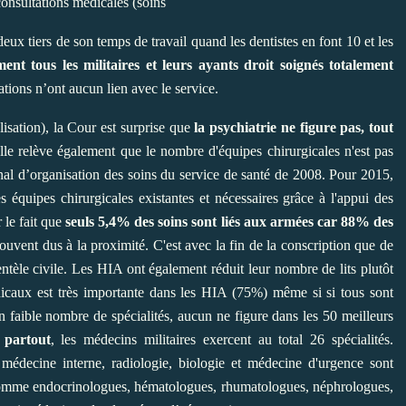
onsultations médicales (soins
 deux tiers de son temps de travail quand les dentistes en font 10 et les
ment tous les militaires et leurs ayants droit soignés totalement
tations n’ont aucun lien avec le service.
lisation), la Cour est surprise que
la psychiatrie ne figure pas, tout
lle relève également que le nombre d'équipes chirurgicales n'est pas
nal d’organisation des soins du service de santé de 2008. Pour 2015,
s équipes chirurgicales existantes et nécessaires grâce à l'appui des
r le fait que
seuls 5,4% des soins sont liés aux armées car 88% des
ouvent dus à la proximité. C'est avec la fin de la conscription que de
tèle civile. Les HIA ont également réduit leur nombre de lits plutôt
dicaux est très importante dans les HIA (75%) même si si tous sont
 faible nombre de spécialités, aucun ne figure dans les 50 meilleurs
s partout
, les médecins militaires exercent au total 26 spécialités.
e, médecine interne, radiologie, biologie et médecine d'urgence sont
 comme endocrinologues, hématologues, rhumatologues, néphrologues,