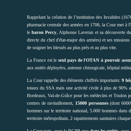
Rappelant la création de l’institution des Invalides (16
pharmacie centrale des armées en 1708, la Cour met à 
le
baron Percy
, Alphonse Laveran et sa découverte du 
directe du chef d'état-major des armées) et ses missions 
de soigner les blessés au plus près et au plus vite.
La France est le
seul pays de l'OTAN à pouvoir assure
aux unités déployées, antenne chirurgicale, hôpital milit
La Cour rappelle des éléments chiffrés importants:
9 hô
totaux du SSA mais une activité civile à plus de 90% 
Bordeaux, Val-de-Grâce pour les médecins et Toulon pou
centres de ravitaillement,
15000 personnes
(dont 6000 
hommes sur le territoire national, 5.000 hommes dans d
territoire métropolitain, 2 rapatriements sanitaires chaq
La Cour note, avec la RGPP, que
dans les unités
, avec