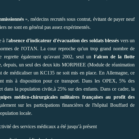
missionnés
», médecins recrutés sous contrat, évitant de payer neuf
iers ne sont en général pas assez expérimentés.
 à l'
absence d'indicateur d'évacuation des soldats blessés
vers un
 normes de l'OTAN. La cour reproche qu'un trop grand nombre de
lle regrette également qu'avant 2002, seul un
Falcon de la flotte
 que, depuis, un seul des deux kits MORPHEE (Module de réanimation
ant de médicaliser un KC135 ne soit mis en place. En Allemagne, ce
nt mis à disposition pour ce transport. Dans les OPEX, 5% des
 et dans la population civile,à 25% sur des enfants. Dans ce cadre, la
uipes médico-chirurgicales militaires françaises au profit des
lement sur les participations financières de l'hôpital Bouffard de
opulation locale.
ctivité des services médicaux a été jusqu’à présent