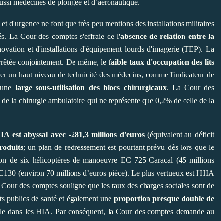
aussi médecines de plongée et d’aéronautique.
 d'urgence ne font que très peu mentions des installations militaires
és. La Cour des comptes s'effraie de l'
absence de relation entre la
vation et d'installations d'équipement lourds d'imagerie (TEP). La
rrêtée conjointement. De même, le
faible taux d'occupation des lits
r un haut niveau de technicité des médecins, comme l'indicateur de
t une
large sous-utilisation des blocs chirurgicaux
. La Cour des
 la chirurgie ambulatoire qui ne représente que 0,2% de celle de la
HIA est abyssal avec -281,3 millions d'euros
(équivalent au déficit
roduits
; un plan de redressement est pourtant prévu dès lors que le
ition de six hélicoptères de manoeuvre EC 725 Caracal (45 millions
 C130 (environ 70 millions d’euros pièce). Le plus vertueux est l'HIA
a Cour des comptes souligne que les taux des charges sociales sont de
s publics de santé et également une
proportion presque double de
ile dans les HIA. Par conséquent, la Cour des comptes demande au