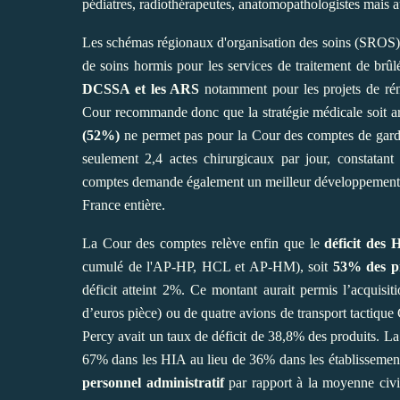
pédiatres, radiothérapeutes, anatomopathologistes mais 
Les schémas régionaux d'organisation des soins (SROS) et
de soins hormis pour les services de traitement de brûl
DCSSA et les ARS
notamment pour les projets de réno
Cour recommande donc que la stratégie médicale soit a
(52%)
ne permet pas pour la Cour des comptes de garde
seulement 2,4 actes chirurgicaux par jour, constatan
comptes demande également un meilleur développement de
France entière.
La Cour des comptes relève enfin que le
déficit des 
cumulé de l'AP-HP, HCL et AP-HM), soit
53% des p
déficit atteint 2%. Ce montant aurait permis l’acquis
d’euros pièce) ou de quatre avions de transport tactique
Percy avait un taux de déficit de 38,8% des produits. L
67% dans les HIA au lieu de 36% dans les établissement
personnel administratif
par rapport à la moyenne civ