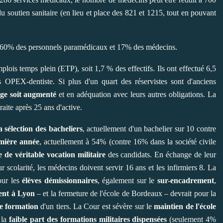
du soutien sanitaire (en lieu et place des 821 et 1215, tout en pouvant
0% des personnels paramédicaux et 17% des médecins.
mplois temps plein (ETP), soit 1,7 % des effectifs. Ils ont effectué 6,5
PEX-dentiste. Si plus d'un quart des réservistes sont d'anciens
ge soit augmenté
et en adéquation avec leurs autres obligations. La
aite après 25 ans d'active.
 sélection des bacheliers
, actuellement d'un bachelier sur 10 contre
emière année
, actuellement à 54% (contre 16% dans la société civile
e de véritable vocation militaire
des candidats. En échange de leur
r scolarité, les médecins doivent servir 16 ans et les infirmiers 8. La
our les
élèves démissionnaires
, également sur le
sur-encadrement
,
ent à Lyon
– et la fermeture de l'école de Bordeaux – devrait pour la
e formation
d'un tiers. La Cour est sévère sur le
maintien de l'école
 la
faible part des formations militaires dispensées
(seulement 4%