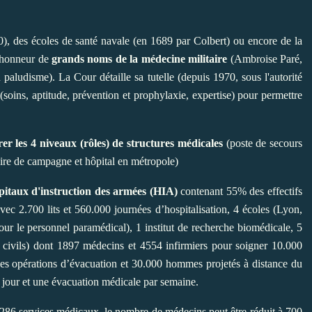
70), des écoles de santé navale (en 1689 par Colbert) ou encore de la
l'honneur de
grands noms de la médecine militaire
(Ambroise Paré,
paludisme). La Cour détaille sa tutelle (depuis 1970, sous l'autorité
(soins, aptitude, prévention et prophylaxie, expertise) pour permettre
r les 4 niveaux (rôles) de structures médicales
(poste de secours
aire de campagne et hôpital en métropole)
pitaux d'instruction des armées (HIA)
contenant 55% des effectifs
avec
2.700 lits et 560.000 journées d’hospitalisation
, 4 écoles (Lyon,
r le personnel paramédical), 1 institut de recherche biomédicale, 5
civils) dont 1897 médecins et 4554 infirmiers pour soigner 10.000
es opérations d’évacuation et 30.000 hommes projetés à distance du
ue jour et une évacuation médicale par semaine.
 286 services médicaux, le nombre de médecins peut être réduit à 700