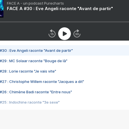
FACE A - un podcast Purecharts
FACE A #30 : Eve Angeli raconte "Avant de partir"
#30 : Eve Angeli raconte "Avant de partir"
#29 : MC Solaar raconte "Bouge de là"
28 : Lorie raconte "Je vais vite"
#27 : Christophe Willem raconte "Jacques a dit"
#26 : Chimène Badi raconte "Entre nous"
#25 : Indochine raconte "3e sexe"
#24 : Zaho raconte "C'est chelou"
#23 : Patrick Bruel raconte "Au café des délices"