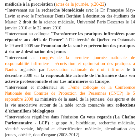
médicale à la procréation (
actes de la journée, p.20-22
)
*Intervenant sur
la recherche biomédicale
avec le Dr Françoise May-
Levin et avec le Professeur Denis Berthiau à destination des étudiants du
Master 2 droit de la science médicale, Université Paris Descartes le 14
janvier 2010 et le 22 mars 2010
*Intervenant au colloque "
Transformer les pratiques infirmières pour
répondre aux défis de l'heure
" à l'Université du Québec en Outaouais
le 29 avril 2009 sur
Promotion de la santé et prévention des pratiques
à risque à destination des jeunes
*Intervenant au
congrès de la première journée nationale de
responsabilité infirmière : sécurisation et optimisation des pratiques à
Nantes
organisée par
l'association nationale du droit infirmier
le 6
décembre 2008 sur
la responsabilité actuelle de l'infirmière dans son
activité professionnelle
et sur
Les infirmières en Europe
.
*Intervenant et modérateur au
17ème colloque de la Conférence
Nationale des Comités de Protection des Personnes (CNCP) le 5
septembre 2008
au ministère de la santé, de la jeunesse, des sports et de
la vie associative autour de la table ronde consacrée aux
collections
d'échantillons biologiques
*Interventions régulières dans l'émission
Ca vous regarde (La Chaîne
Parlementaire - LCP)
: grippe A, bioéthique, recherche médicale,
sécurité sociale, hôpital et désertification médicale, alcoolisation des
jeunes, obésité, don d'organe (2008-2012)