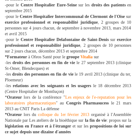
-pour le
Centre Hospitalier Eure-Seine
sur les
droits des patients
en
septembre 2015
-pour le
Centre Hospitalier Intercommunal de Clermont de l'Oise
sur
exercice professionnel et responsabilité juridique
, 2 groupes de 10
4
personnes sur 4 jours chacun, de septembre à novembre 2013, mars 201
et
avril 2015
-pour
le
Centre Hospitalier Delafontaine de Saint-Denis
sur
exercice
professionnel et responsabilité juridique
, 2 groupes de 10 personnes
sur 2 jours chacun, décembre 2013 et septembre 2014
*Formateur
à Ofeos Santé pour le
groupe
Vitalia
sur
-les
droits des personnes en fin de vie
le 27 septembre 2013 (clinique
St-Omer, Blendecques) et
-les
droits des personnes en fin de vie
le 19 avril 2013 (clinique du ter,
Ploemeur)
-les
relations avec les soignants et les usagers
le 18 décembre 2013
(Centre Hospitalier de Montluçon)
*
Orateur
lors de la conférence "
Les enjeux de l'e-reputation pour les
laboratoires pharmaceutiques
" au
Congrès Pharmasucess
le 21 mars
2013 au CNIT Paris La défense
*Orateur
lors du
colloque du 1er février 2013
organisé à l'Assemblée
Nationale par Les ateliers de la bioéthique sur
la fin de vie
: propos sur la
législation en France et à l'étranger
et sur les
propositions de loi sur
ce sujet depuis une dizaine d'années