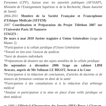
Personnes (CPP), liaison avec les autorités publiques (AFSSAPS,
Ministère de l'Enseignement Supérieur et de la Recherche, Haute Autorité
de Santé)
2004-2011
Membre de la Société Française et Francophone
d'Ethique Médicale (SFFEM)
2007
Coordination et Préparation du Projet Téléthon 2007 sur
l'Université Paris 10 Nanterre
STAGES :
De mars à mai 2010
Juriste stagiaire à Union Généraliste
(stage de
Master 2)
*Participation à la cellule juridique d'Union Généraliste
*Travail en lien avec l'avocat du syndicat
*Suivi de dossiers individuels
*Préparations de dossiers sur des sujets sensibles de la cellule juridique
De septembre à décembre 2006 Stage au cabinet LBM
Avocats,
auprès de Me Soliman LE BIGOT, Avocat à la Cour
*Participation à la rédaction de conclusions, d'articles de doctrine et de
séances de formation continue en droit de la santé
*Participation à des consultations et à la rédaction d'un arbitrage
médical
*Analyse et participation à la mise en place d'une veille juridique en
droit médical
en 1999 à
l'Hôpital d'Instruction des Armées (HIA) Percy à Clamart
,