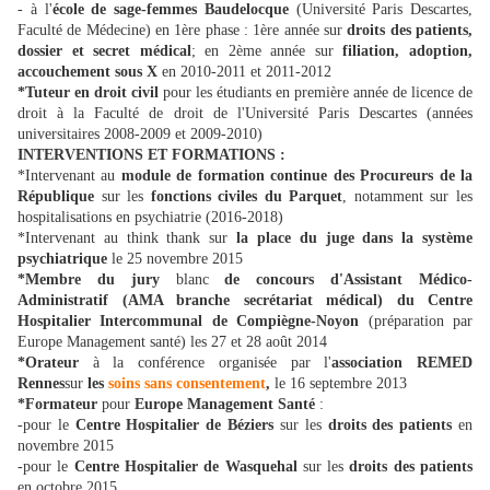
- à l'
école de sage-femmes Baudelocque
(Université Paris Descartes,
Faculté de Médecine) en 1ère phase : 1ère année sur
droits des patients,
dossier et secret médical
; en 2ème année sur
filiation, adoption,
accouchement sous X
en 2010-2011 et 2011-2012
*Tuteur en droit civil
pour les étudiants en première année de licence de
droit à la Faculté de droit de l'Université Paris Descartes (années
universitaires 2008-2009 et 2009-2010)
INTERVENTIONS ET FORMATIONS :
*Intervenant au
module de formation continue des Procureurs de la
République
sur les
fonctions civiles du Parquet
, notamment sur les
hospitalisations en psychiatrie (2016-2018)
*Intervenant au think thank sur
la place du juge dans la système
psychiatrique
le 25 novembre 2015
*Membre du jury
blanc
de concours d'Assistant Médico-
Administratif (AMA branche secrétariat médical) du Centre
Hospitalier Intercommunal de Compiègne-Noyon
(préparation par
Europe Management santé) les 27 et 28 août 2014
*Orateur
à la conférence organisée par l'
association REMED
Rennes
sur
les
soins sans consentement
,
le 16 septembre 2013
*Formateur
pour
Europe Management Santé
:
-pour le
Centre Hospitalier de Béziers
sur les
droits des patients
en
novembre 2015
-pour le
Centre Hospitalier de Wasquehal
sur les
droits des patients
en octobre 2015