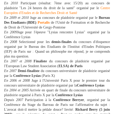
En 2010
Participant (résultat: 7ème avec 15/20) au concours de
plaidoirie "Les 24 heures du droit de la santé" organisé par le
Centre
Européen d'Etudes et de Recherches Droit et Santé
En 2009 et 2010
Juge au concours de plaidoirie organisé par le
Bureau
Des Etudiants (BDE)
Portalis
de l'Unité de Formation et de Recherche
de Droit de l'Université de Cergy-Pontoise
En 2009
Juge pour l'épeuve "Lysias rencontre Lysias" organisé par la
Conférence Lysias
En 2008
Selectionné pour les
demis-finales
du concours d'éloquence
organisé par le Bureau des Etudiants de l'Institut d'Etudes Politiques
(IEP) de Paris sur : Quand un philosophe me répond, je ne comprends
plus ma question.
En 2007 et 2008
Finaliste
du concours de plaidoirie organisé par
l'European Law Student Association (
ELSA) de Paris
En 2007
Demi-finaliste
du concours universitaire de plaidoirie organisé
par la
Conférence Lysias
(Paris X)
En 2006 et 2008
Juge à l'Université Paris X pour le premier tour du
concours universitaire de plaidoirie organisé par la
Conférence Lysias
En 2004 et 2005
Arrivée en quart de finale du concours universitaire de
plaidoirie organisé à Paris X par la
Conférence Lysias
Depuis 2007
Participation à la
Conférence Berryer
, organisé par la
Conférence du Stage du Barreau de Paris sur l'affirmative du sujet :
L'avocat doit-il mettre la pédale douce? Invité:
Richard Berry (5 juin