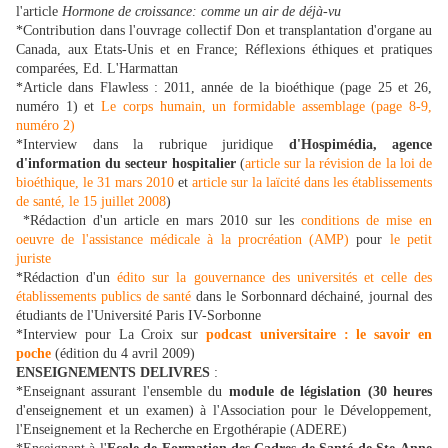
l'article
Hormone de croissance: comme un air de déjà-vu
*Contribution dans l'ouvrage collectif Don et transplantation d'organe au
Canada, aux Etats-Unis et en France; Réflexions éthiques et pratiques
comparées, Ed. L'Harmattan
*Article dans Flawless : 2011, année de la bioéthique (page 25 et 26,
numéro 1) et
Le corps humain, un formidable assemblage (page 8-9,
numéro 2)
*Interview dans la rubrique juridique
d'Hospimédia, agence
d'information du secteur hospitalier
(
article sur la révision de la loi de
bioéthique, le 31 mars 2010
et
article sur la laïcité dans les établissements
de santé, le 15 juillet 2008
)
*Rédaction d'un article en mars 2010 sur les
conditions de mise en
oeuvre de l'assistance médicale à la procréation (AMP)
pour
le petit
juriste
*Rédaction d'un
édito sur la gouvernance des universités et celle des
établissements publics de santé
dans le Sorbonnard déchainé, journal des
étudiants de l'Université Paris IV-Sorbonne
*Interview pour La Croix sur
podcast universitaire : le savoir en
poche
(édition du 4 avril 2009)
ENSEIGNEMENTS DELIVRES
:
*Enseignant assurant l'ensemble du
module de législation (30 heures
d'enseignement et un examen)
à l'
Association pour le Développement,
l'Enseignement et la Recherche en Ergothérapie
(ADERE)