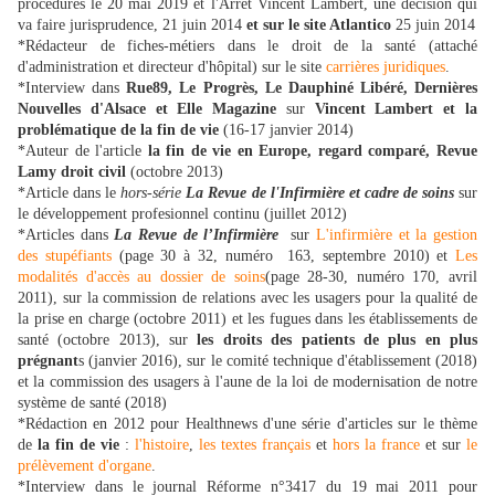
procédures le 20 mai 2019 et l'Arrêt Vincent Lambert, une décision qui
va faire jurisprudence, 21 juin 2014
et sur le site Atlantico
25 juin 2014
*Rédacteur de fiches-métiers dans le droit de la santé (attaché
d'administration et directeur d'hôpital) sur le site
carrières juridiques
.
*Interview dans
Rue89, Le Progrès, Le Dauphiné Libéré, Dernières
Nouvelles d'Alsace et Elle Magazine
sur
Vincent Lambert et la
problématique de la fin de vie
(16-17 janvier 2014)
*Auteur de l'article
la fin de vie en Europe, regard comparé, Revue
Lamy droit civil
(octobre 2013)
*Article dans le
hors-série
La Revue de l'Infirmière et cadre de soins
sur
le développement profesionnel continu (juillet 2012)
*Articles dans
La Revue de l’Infirmière
sur
L'infirmière et la gestion
des stupéfiants
(page 30 à 32, numéro 163, septembre 2010) et
Les
modalités d'accès au dossier de soins
(page 28-30, numéro 170, avril
2011), sur la commission de relations avec les usagers pour la qualité de
la prise en charge (octobre 2011) et les fugues dans les établissements de
santé (octobre 2013), sur
les droits des patients de plus en plus
prégnant
s (janvier 2016), sur le comité technique d'établissement (2018)
et la commission des usagers à l'aune de la loi de modernisation de notre
système de santé (2018)
*Rédaction en 2012 pour Healthnews d'une série d'articles sur le thème
de
la fin de vie
:
l'histoire
,
les textes français
et
hors la france
et sur
le
prélèvement d'organe
.
*Interview dans le journal Réforme n°3417 du 19 mai 2011 pour