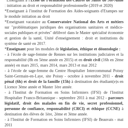
*Enseignant à l'
Ecole de Formation des Cadres de Santé de Ste-Anne
: initiation au droit et responsabilité professionnelle (2019 et 2020)
*Enseignant à l'institut de Formation des Aides-soignants d'Etampes sur
le module initiation au droit
*Enseignant vacataire au
Conservatoire National des Arts et métiers
sur "problématiques juridiques des organisations sanitaires et médico-
sociales publiques et privées" délibvré dans le Master spécialisé économie
et gestion de la santé, Unité d'enseignement : droit et institutions du
système de santé en 2017.
*
Enseignant
pour les modules de
législation, éthique et déontologie :
- à l'école de sage-femme de Rennes sur les institutions judiciaires et la
responsabilité (8h en 5ème année en 2015) et en
droit civil
(16h en 2ème
année) en mars 2015, mars 2014, mars 2013 et mai 2012
- à l'école de sage-femme du Centre Hospitalier Intercommunal Poissy
Saint-Germain-en-Laye, site Poissy - octobre à novembre 2011 -
droit
pénal (6h) et droit de la famille (15h)
à destination des étudiant(e)s en
Licence 3ème année et Master 1ère année.
- à l'Institut de Formation en Soins Infirmiers (IFSI) de l'Institut
Hospitalier Franco-Britannique - septembre 2011 à mai 2012 -
parcours
législatif, droit des malades en fin de vie, secret professionnel,
personne de confiance, responsabilité (CRCI) et éthique (CCNE)
à
destination des élèves de 1ère, 2ème et 3ème année.
- à l'Institut de Formation en Soins Infirmiers (IFSI) de Beauvais - mai
2011