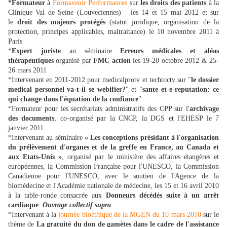
*Formateur
à
Formavenir Performances
sur
les droits des patients
à la
Clinique Val de Seine (Louveciennes) les 14 et 15 mai 2012 et sur
le
droit des majeurs protégés
(statut juridique, organisation de la
protection, principes applicables, maltraitance) le 10 novembre 2011 à
Paris
*
Expert juriste
au séminaire
Erreurs médicales et aléas
thérapeutiques
organisé par
FMC action
les 19-20 octobre 2012 & 25-
26 mars 2011
*Intervenant en 2011-2012 pour medicalprotv et techtoctv sur "
le dossier
medical personnel va-t-il se webifier?
" et "
sante et e-reputation: ce
qui change dans l'équation de la confiance
"
*Formateur pour les secrétariats administratifs des CPP sur l'
archivage
des documents
, co-organisé par la CNCP, la DGS et l'EHESP le 7
janvier 2011
*Intervenant au séminaire
« Les conceptions présidant à l'organisation
du prélèvement d'organes et de la greffe en France, au Canada et
aux Etats-Unis »
, organisé par le ministère des affaires étangères et
européennes, la Commission Française pour l'UNESCO, la Commission
Canadienne pour l'UNESCO, avec le soutien de l'Agence de la
biomédecine et l'Académie nationale de médecine, les 15 et 16 avril 2010
à la table-ronde consacrée aux
Donneurs décédés suite à un arrêt
cardiaque
.
Ouvrage collectif supra
.
*Intervenant à la
journée bioéthique de la MGEN du 10 mars 2010
sur le
thème de
La gratuité du don de gamètes dans le cadre de l'assistance