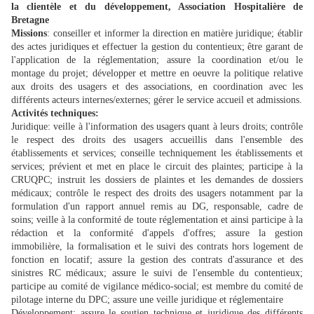
la clientèle et du développement, Association Hospitalière de
Bretagne
Missions
: conseiller et informer la direction en matière juridique; établir
des actes juridiques et effectuer la gestion du contentieux; être garant de
l'application de la réglementation; assure la coordination et/ou le
montage du projet; développer et mettre en oeuvre la politique relative
aux droits des usagers et des associations, en coordination avec les
différents acteurs internes/externes; gérer le service accueil et admissions.
Activités techniques:
Juridique: veille à l'information des usagers quant à leurs droits; contrôle
le respect des droits des usagers accueillis dans l'ensemble des
établissements et services; conseille techniquement les établissements et
services; prévient et met en place le circuit des plaintes; participe à la
CRUQPC; instruit les dossiers de plaintes et les demandes de dossiers
médicaux; contrôle le respect des droits des usagers notamment par la
formulation d'un rapport annuel remis au DG, responsable, cadre de
soins; veille à la conformité de toute réglementation et ainsi participe à la
rédaction et la conformité d'appels d'offres; assure la gestion
immobilière, la formalisation et le suivi des contrats hors logement de
fonction en locatif; assure la gestion des contrats d'assurance et des
sinistres RC médicaux; assure le suivi de l'ensemble du contentieux;
participe au comité de vigilance médico-social; est membre du comité de
pilotage interne du DPC; assure une veille juridique et réglementaire
Développement: assure le soutien technique et juridique des différents