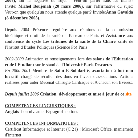
2007),
sur la négative du sujet : Peut-on parler sans les mains?
Invité:
Michel Boujenah (20 mars 2006),
sur l'affirmative du sujet:
Veut-on que quelqu'un nous attende quelque part? Invitée:
Anna Gavalda
(8 décembre 2005).
Depuis 2004 Présence régulière aux réunions de la commission
bioéthique et droit de la santé du Barreau de Paris et
Assistance
aux
conférence du cycle
Les tribunes de la santé
de la
Chaire santé
de
l'Institut d'Etudes Politiques (Science Po) Paris
2002-2009
Animation et renseignements lors des
salons de l'Education
et de l'Etudiant
sur le stand de l'
Université Paris Descartes
En 2000-2001
Membre de
Saint-E Solidarité, association à but non
lucratif
chargé de récolter des dons en faveur d'associations. Actions
réalisées pour aider Mécénat Chirugie Cardiaque et A chacun son Everest.
Depuis juillet 2006
Création, développement et mise à jour de ce
site
COMPETENCES LINGUISTIQUES :
Anglais
: bon niveau et
Espagnol
: notions
COMPETENCES INFORMATIQUES :
Certificat Informatique et Internet (C 2 i) : Microsoft Office, maniement
d'internet