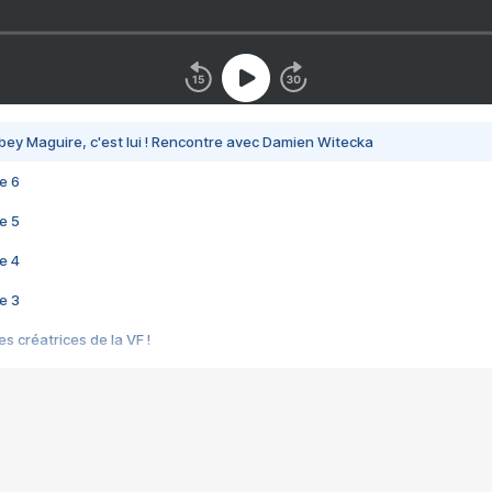
bey Maguire, c'est lui ! Rencontre avec Damien Witecka
e 6
e 5
e 4
e 3
s créatrices de la VF !
e 2
e 1
e Mektoub My Love arrive enfin ! Rencontre avec Shaïn Boumedine et Sal