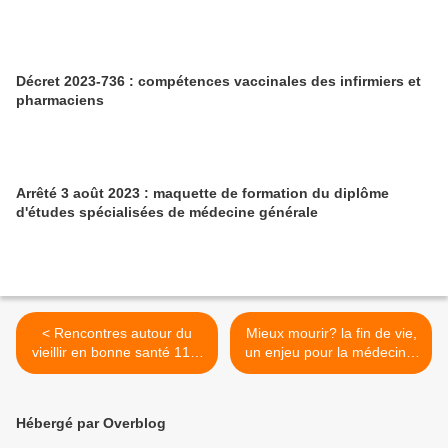
Décret 2023-736 : compétences vaccinales des infirmiers et
pharmaciens
Arrêté 3 août 2023 : maquette de formation du diplôme
d'études spécialisées de médecine générale
< Rencontres autour du
Mieux mourir? la fin de vie,
vieillir en bonne santé 11 &
un enjeu pour la médecine,
12 mars 2024
l'éthique et la société le 25
mars à Nancy >
Hébergé par Overblog