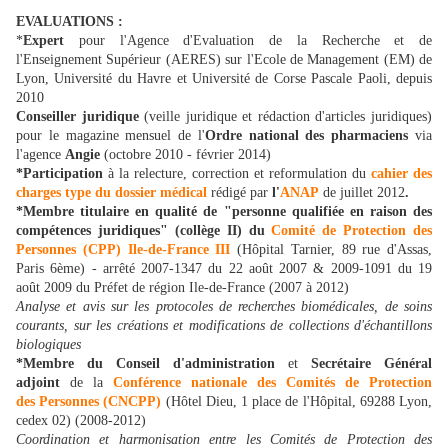
EVALUATIONS :
*
Expert
pour l'Agence d'Evaluation de la Recherche et de
l'Enseignement Supérieur (AERES) sur l'Ecole de Management (EM) de
Lyon, Université du Havre et Université de Corse Pascale Paoli, depuis
2010
Conseiller juridique
(veille juridique et rédaction d'articles juridiques)
pour le magazine mensuel de l'
Ordre national des pharmaciens
via
l'agence
Angie
(octobre 2010 - février 2014)
*Participation
à la relecture, correction et reformulation du
cahier des
charges type du dossier médical
rédigé par
l'
ANAP
de juillet 2012
.
*
Membre titulaire en qualité de "personne qualifiée en raison des
compétences juridiques" (collège II) du
Comité de Protection des
Personnes (CPP) Ile-de-France III
(Hôpital Tarnier, 89 rue d'Assas,
Paris 6ème) - arrêté 2007-1347 du 22 août 2007 & 2009-1091 du 19
août 2009 du Préfet de région Ile-de-France (2007 à 2012)
Analyse et avis sur les protocoles de recherches biomédicales, de soins
courants, sur les créations et modifications de collections d'échantillons
biologiques
*Membre du Conseil d'administration
et
Secrétaire Général
adjoint
de la
Conférence nationale des Comités de Protection
des Personnes (CNCPP)
(Hôtel Dieu, 1 place de l'Hôpital, 69288 Lyon,
cedex 02) (2008-2012)
Coordination et harmonisation entre les Comités de Protection des