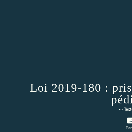
Loi 2019-180 : pri
péd
-> Text
1
Par