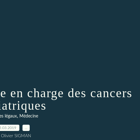
se en charge des cancers
iatriques
,
es légaux
Médecine
2.03.2019
…
 Olivier SIGMAN