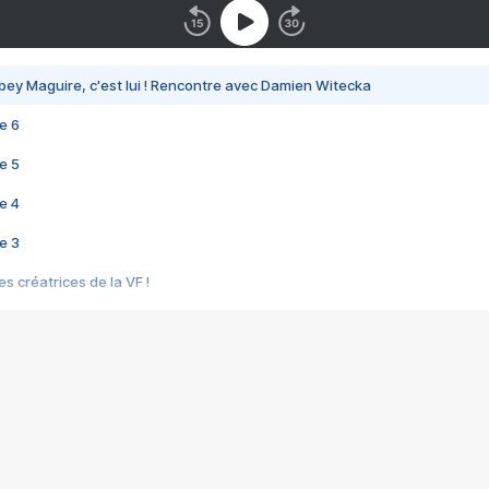
bey Maguire, c'est lui ! Rencontre avec Damien Witecka
e 6
e 5
e 4
e 3
s créatrices de la VF !
e 2
e 1
e Mektoub My Love arrive enfin ! Rencontre avec Shaïn Boumedine et Sal
i : après Toni en famille
elle réalise le bouleversant Dites lui que je l'aime