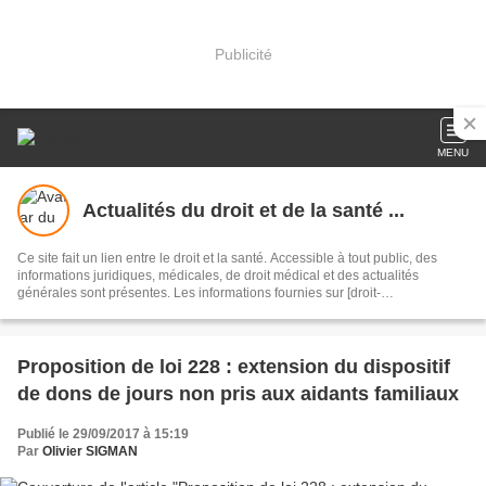
Publicité
MENU
Actualités du droit et de la santé ...
Ce site fait un lien entre le droit et la santé. Accessible à tout public, des
informations juridiques, médicales, de droit médical et des actualités
générales sont présentes. Les informations fournies sur [droit-
medecine.over-blog.com] sont destinées à améliorer, non à remplacer, la
relation qui existe entre le patient (ou visiteur du site) et son médecin.
Proposition de loi 228 : extension du dispositif
de dons de jours non pris aux aidants familiaux
Publié le 29/09/2017 à 15:19
Par
Olivier SIGMAN