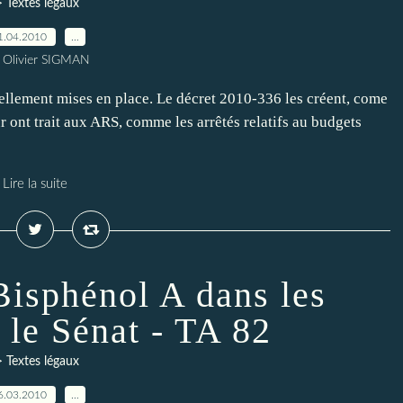
> Textes légaux
1.04.2010
…
 Olivier SIGMAN
ellement mises en place. Le décret 2010-336 les créent, come
ur ont trait aux ARS, comme les arrêtés relatifs au budgets
Lire la suite
Bisphénol A dans les
 le Sénat - TA 82
> Textes légaux
6.03.2010
…