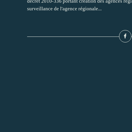
décret 2010-336 portant création des agences régio
surveillance de l'agence régionale...