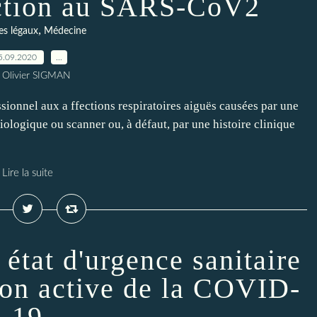
fection au SARS-CoV2
,
es légaux
Médecine
5.09.2020
…
 Olivier SIGMAN
sionnel aux a ffections respiratoires aiguës causées par une
logique ou scanner ou, à défaut, par une histoire clinique
Lire la suite
état d'urgence sanitaire
tion active de la COVID-
19