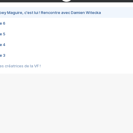
bey Maguire, c'est lui ! Rencontre avec Damien Witecka
e 6
e 5
e 4
e 3
s créatrices de la VF !
e 2
e 1
e Mektoub My Love arrive enfin ! Rencontre avec Shaïn Boumedine et Sal
i : après Toni en famille
elle réalise le bouleversant Dites lui que je l'aime
ais ! Rencontre autour de Vie privée de Rebecca Zlotowski