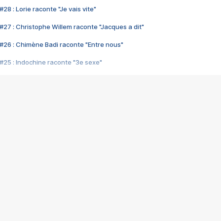
28 : Lorie raconte "Je vais vite"
#27 : Christophe Willem raconte "Jacques a dit"
#26 : Chimène Badi raconte "Entre nous"
#25 : Indochine raconte "3e sexe"
#24 : Zaho raconte "C'est chelou"
#23 : Patrick Bruel raconte "Au café des délices"
#22 : Kyo raconte "Le chemin"
#21 : Nolwenn Leroy raconte "Cassé"
#20 : Patrick Hernandez raconte "Born to be alive"
#19 : Lorie raconte "Près de moi"
#18 : Michael Jones raconte "A nos actes manqués" (avec Jean-Jacque
#17 : Khaled raconte "Aïcha"