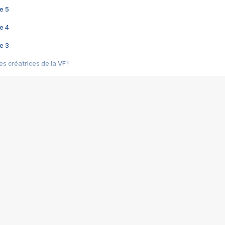
e 5
e 4
e 3
s créatrices de la VF !
e 2
e 1
e Mektoub My Love arrive enfin ! Rencontre avec Shaïn Boumedine et Sal
i : après Toni en famille
elle réalise le bouleversant Dites lui que je l'aime
ais ! Rencontre autour de Vie privée de Rebecca Zlotowski
 de Marguerite, Grave... Rencontre avec Ella Rumpf
 Les Rêveurs, un film intime sur la santé mentale