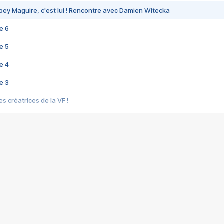
bey Maguire, c'est lui ! Rencontre avec Damien Witecka
e 6
e 5
e 4
e 3
s créatrices de la VF !
e 2
e 1
e Mektoub My Love arrive enfin ! Rencontre avec Shaïn Boumedine et Sal
i : après Toni en famille
elle réalise le bouleversant Dites lui que je l'aime
ais ! Rencontre autour de Vie privée de Rebecca Zlotowski