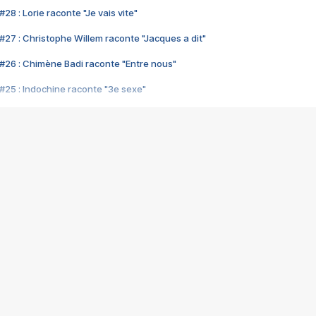
28 : Lorie raconte "Je vais vite"
#27 : Christophe Willem raconte "Jacques a dit"
#26 : Chimène Badi raconte "Entre nous"
#25 : Indochine raconte "3e sexe"
#24 : Zaho raconte "C'est chelou"
#23 : Patrick Bruel raconte "Au café des délices"
#22 : Kyo raconte "Le chemin"
#21 : Nolwenn Leroy raconte "Cassé"
#20 : Patrick Hernandez raconte "Born to be alive"
#19 : Lorie raconte "Près de moi"
#18 : Michael Jones raconte "A nos actes manqués" (avec Jean-Jacque
#17 : Khaled raconte "Aïcha"