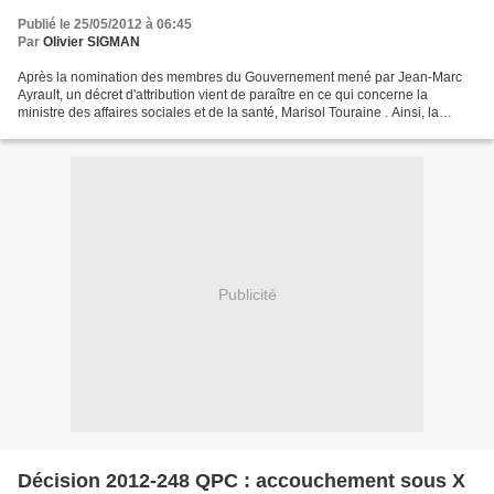
Publié le 25/05/2012 à 06:45
Par
Olivier SIGMAN
Après la nomination des membres du Gouvernement mené par Jean-Marc
Ayrault, un décret d'attribution vient de paraître en ce qui concerne la
ministre des affaires sociales et de la santé, Marisol Touraine . Ainsi, la
ministre prépare et met en œuvre la...
Publicité
Décision 2012-248 QPC : accouchement sous X