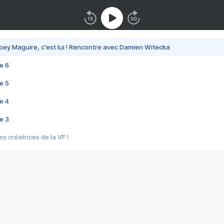
bey Maguire, c'est lui ! Rencontre avec Damien Witecka
e 6
e 5
e 4
e 3
s créatrices de la VF !
e 2
e 1
e Mektoub My Love arrive enfin ! Rencontre avec Shaïn Boumedine et Sal
i : après Toni en famille