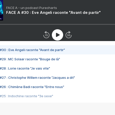
FACE A - un podcast Purecharts
FACE A #30 : Eve Angeli raconte "Avant de partir"
#30 : Eve Angeli raconte "Avant de partir"
#29 : MC Solaar raconte "Bouge de là"
28 : Lorie raconte "Je vais vite"
#27 : Christophe Willem raconte "Jacques a dit"
#26 : Chimène Badi raconte "Entre nous"
#25 : Indochine raconte "3e sexe"
#24 : Zaho raconte "C'est chelou"
#23 : Patrick Bruel raconte "Au café des délices"