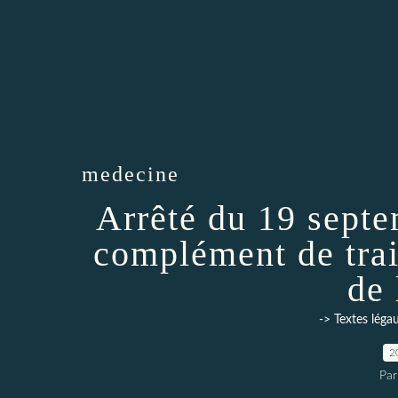
medecine
Arrêté du 19 sept
complément de trai
de 
-> Textes léga
2
Par