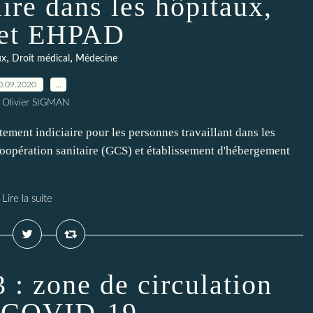
aire dans les hôpitaux,
et EHPAD
,
,
ux
Droit médical
Médecine
0.09.2020
…
 Olivier SIGMAN
ement indiciaire pour les personnes travaillant dans les
coopération sanitaire (GCS) et établissement d'hébergement
Lire la suite
 : zone de circulation
e COVID-19