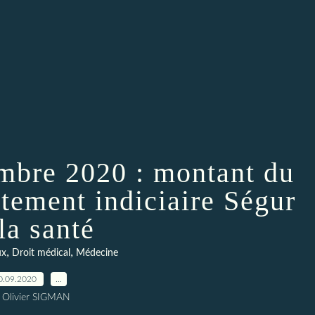
embre 2020 : montant du
tement indiciaire Ségur
la santé
,
,
ux
Droit médical
Médecine
0.09.2020
…
 Olivier SIGMAN