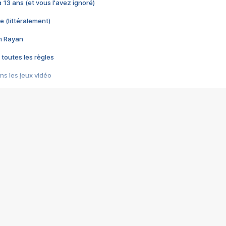
 a 13 ans (et vous l'avez ignoré)
e (littéralement)
im Rayan
 toutes les règles
s les jeux vidéo
us choquant de Rockstar ? - Le scandale BULLY
e plus moche de Steam
du RÊVE tourne au CAUCHEMAR
pendant 8 heures
it… à tort
umiliés par un jeu vidéo
ire - Final Fantasy 8
ti un empire - Age of Empires